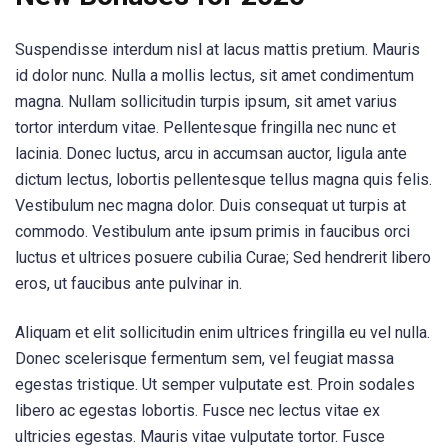
Suspendisse interdum nisl at lacus mattis pretium. Mauris
id dolor nunc. Nulla a mollis lectus, sit amet condimentum
magna. Nullam sollicitudin turpis ipsum, sit amet varius
tortor interdum vitae. Pellentesque fringilla nec nunc et
lacinia. Donec luctus, arcu in accumsan auctor, ligula ante
dictum lectus, lobortis pellentesque tellus magna quis felis.
Vestibulum nec magna dolor. Duis consequat ut turpis at
commodo. Vestibulum ante ipsum primis in faucibus orci
luctus et ultrices posuere cubilia Curae; Sed hendrerit libero
eros, ut faucibus ante pulvinar in.
Aliquam et elit sollicitudin enim ultrices fringilla eu vel nulla.
Donec scelerisque fermentum sem, vel feugiat massa
egestas tristique. Ut semper vulputate est. Proin sodales
libero ac egestas lobortis. Fusce nec lectus vitae ex
ultricies egestas. Mauris vitae vulputate tortor. Fusce